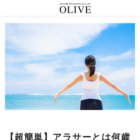
コ
ン
テ
ン
ツ
へ
移
動
【超簡単】アラサーとは何歳