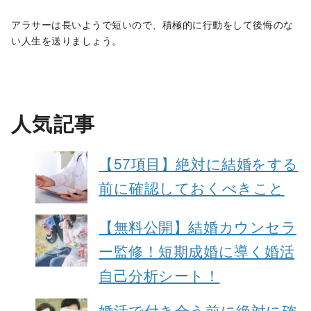
アラサーは長いようで短いので、積極的に行動をして後悔のな
い人生を送りましょう。
人気記事
【57項目】絶対に結婚をする
前に確認しておくべきこと
【無料公開】結婚カウンセラ
ー監修！短期成婚に導く婚活
自己分析シート！
婚活で付き合う前に絶対に確